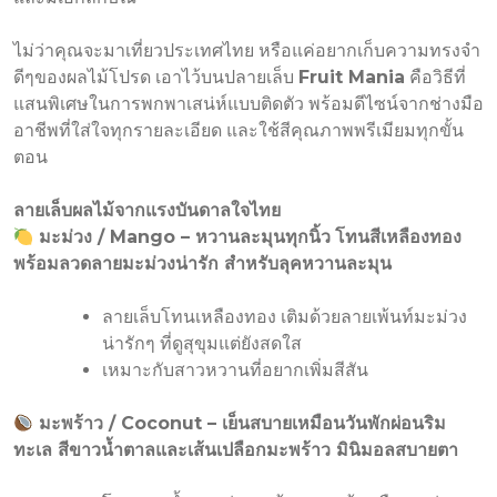
ไม่ว่าคุณจะมาเที่ยวประเทศไทย หรือแค่อยากเก็บความทรงจำ
ดีๆของผลไม้โปรด เอาไว้บนปลายเล็บ
Fruit Mania
คือวิธีที่
แสนพิเศษในการพกพาเสน่ห์แบบติดตัว พร้อมดีไซน์จากช่างมือ
อาชีพที่ใส่ใจทุกรายละเอียด และใช้สีคุณภาพพรีเมียมทุกขั้น
ตอน
ลายเล็บผลไม้จากแรงบันดาลใจไทย
มะม่วง / Mango – หวานละมุนทุกนิ้ว
โทนสีเหลืองทอง
พร้อมลวดลายมะม่วงน่ารัก สำหรับลุคหวานละมุน
ลายเล็บโทนเหลืองทอง เติมด้วยลายเพ้นท์มะม่วง
น่ารักๆ ที่ดูสุขุมแต่ยังสดใส
เหมาะกับสาวหวานที่อยากเพิ่มสีสัน
มะพร้าว / Coconut – เย็นสบายเหมือนวันพักผ่อนริม
ทะเล สีขาวน้ำตาลและเส้นเปลือกมะพร้าว มินิมอลสบายตา