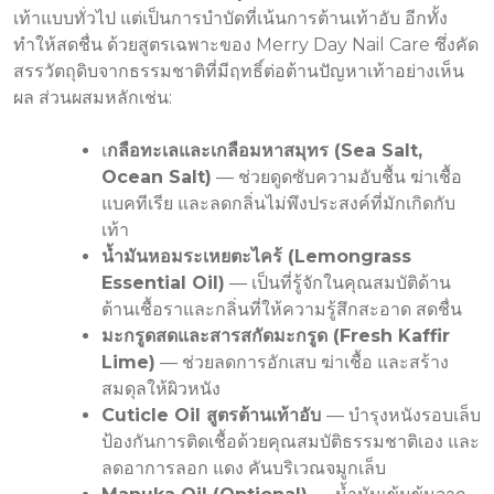
เท้าแบบทั่วไป แต่เป็นการบำบัดที่เน้นการต้านเท้าอับ อีกทั้ง
ทำให้สดชื่น ด้วยสูตรเฉพาะของ Merry Day Nail Care ซึ่งคัด
สรรวัตถุดิบจากธรรมชาติที่มีฤทธิ์ต่อต้านปัญหาเท้าอย่างเห็น
ผล ส่วนผสมหลักเช่น:
เ
กลือทะเลและเกลือมหาสมุทร (Sea Salt,
Ocean Salt)
— ช่วยดูดซับความอับชื้น ฆ่าเชื้อ
แบคทีเรีย และลดกลิ่นไม่พึงประสงค์ที่มักเกิดกับ
เท้า
น้ำมันหอมระเหยตะไคร้ (Lemongrass
Essential Oil)
— เป็นที่รู้จักในคุณสมบัติด้าน
ต้านเชื้อราและกลิ่นที่ให้ความรู้สึกสะอาด สดชื่น
มะกรูดสดและสารสกัดมะกรูด (Fresh Kaffir
Lime)
— ช่วยลดการอักเสบ ฆ่าเชื้อ และสร้าง
สมดุลให้ผิวหนัง
Cuticle Oil สูตรต้านเท้าอับ
— บำรุงหนังรอบเล็บ
ป้องกันการติดเชื้อด้วยคุณสมบัติธรรมชาติเอง และ
ลดอาการลอก แดง คันบริเวณจมูกเล็บ