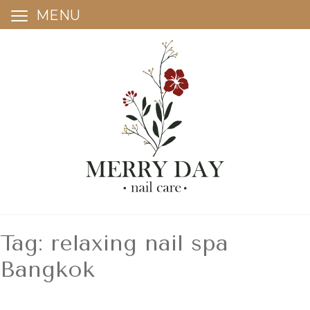
MENU
Skip
to
content
Tag:
relaxing nail spa
Bangkok