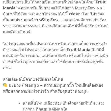
เปลี่ยนปลายเล็บให้กลายเป็นแกลเลอรี่น่ารักสดใส ด้วย “
Fruit
Mania
” คอลเลกชันเล็บลายผลไม้ไทยจาก Merry Day Nail
Care ที่ได้รับแรงบันดาลใจจากผลไม้ขึ้นชื่อของไทย ไม่ว่าจะ
เป็น
มะม่วง มะพร้าว หรือทุเรียน
— แต่ละลายคือการเล่าเรื่อง
ราวของวัฒนธรรมผลไม้ ผ่านสีสันและดีไซน์ที่ทั้งน่ารัก สดใหม่
และมีเอกลักษณ์
ไม่ว่าคุณจะมาเที่ยวประเทศไทย หรือแค่อยากเก็บความทรงจำ
ดีๆของผลไม้โปรด เอาไว้บนปลายเล็บ
Fruit Mania
คือวิธีที่
แสนพิเศษในการพกพาเสน่ห์แบบติดตัว พร้อมดีไซน์จากช่างมือ
อาชีพที่ใส่ใจทุกรายละเอียด และใช้สีคุณภาพพรีเมียมทุกขั้น
ตอน
ลายเล็บผลไม้จากแรงบันดาลใจไทย
มะม่วง / Mango – หวานละมุนทุกนิ้ว
โทนสีเหลืองทอง
พร้อมลวดลายมะม่วงน่ารัก สำหรับลุคหวานละมุน
ลายเล็บโทนเหลืองทอง เติมด้วยลายเพ้นท์มะม่วง
น่ารักๆ ที่ดูสุขุมแต่ยังสดใส