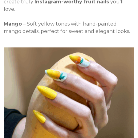
create truly
Instagram-worthy fruit nails
you’ll
love.
Mango
– Soft yellow tones with hand-painted
mango details, perfect for sweet and elegant looks.